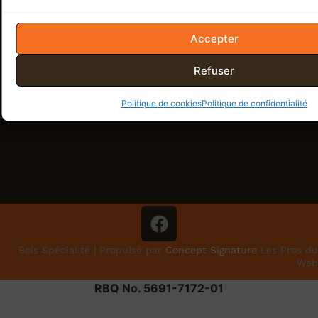
Accepter
Refuser
Politique de cookies
Politique de confidentialité
Bois Spécialité | Propulsé par
Concept Signature
Les Pros du
Web
RBQ No. 5691-7172-01