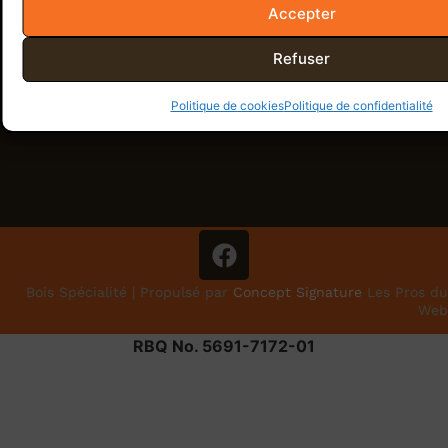
Accepter
Refuser
Politique de cookies
Politique de confidentialité
Bois Spécialité | Propulsé par
Concept Signature
Les Pros du
Web
RBQ No. 5691-7172-01