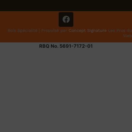
Bois Spécialité | Propulsé par
Concept Signature
Les Pros du
Web
RBQ No. 5691-7172-01