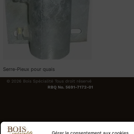
Serre-Pieux pour quais
© 2026 Bois Spécialité Tous droit réservé
RBQ No. 5691-7172-01
Gérer le consentement aux cookies